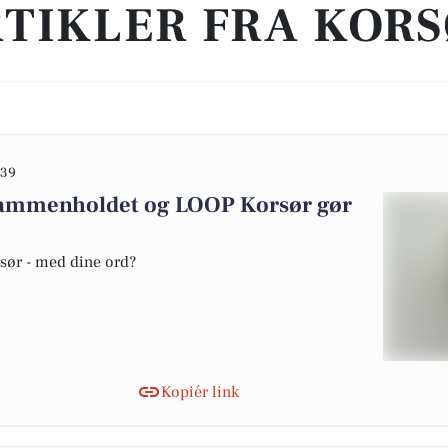
TIKLER FRA KOR
:39
 sammenholdet og LOOP Korsør gør
rsør - med dine ord?
Kopiér link