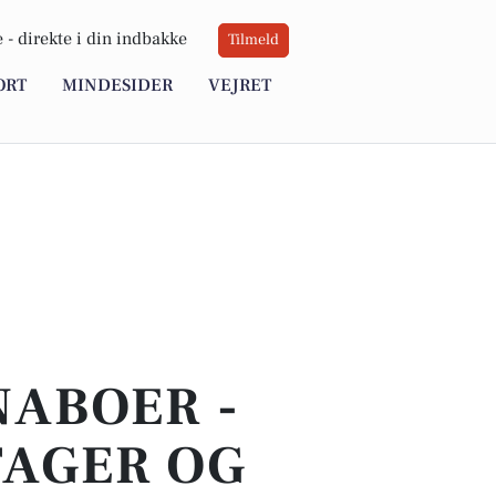
 -
direkte i din indbakke
Tilmeld
ORT
MINDESIDER
VEJRET
NABOER -
TAGER OG