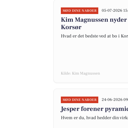
05-07-2026 15
MØD DINE NABOER
Kim Magnussen nyder 
Korsør
Hvad er det bedste ved at bo i Ko
Kilde: Kim Magnussen
24-06-2026 09
MØD DINE NABOER
Jesper forener pyramid
Hvem er du, hvad hedder din virk