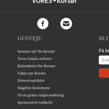
VORES
Korsør
GENVEJE
BLI
Få l
Seneste nyt fra Korsør
Email
Vores lokale erhverv
Kalenderen for Korsør
Fakta om Korsør
Erhvervsartikler
Slagelse Kommune
Få en gratis salgsvurdering
Sponsoreret indhold