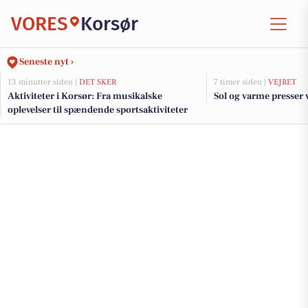
VORES
Korsør
Seneste nyt ›
13 minutter siden |
DET SKER
7 timer siden |
VEJRET
Aktiviteter i Korsør: Fra musikalske
Sol og varme presser v
oplevelser til spændende sportsaktiviteter