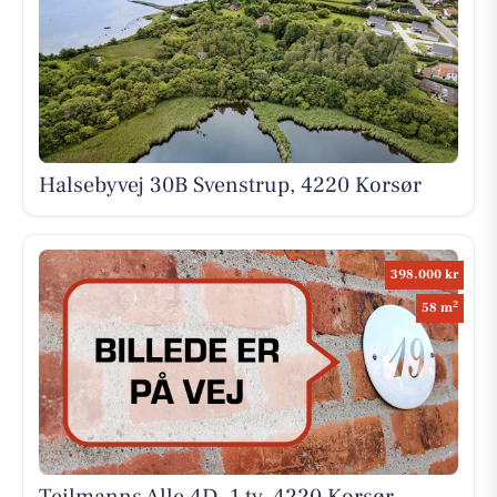
Halsebyvej 30B Svenstrup, 4220 Korsør
398.000 kr
2
58 m
Teilmanns Alle 4D, 1 tv, 4220 Korsør