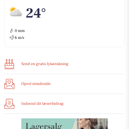
24°
💧
0 mm
💨
6 m/s
Send en gratis lykønskning
Opret mindeside
Indsend dit læserbidrag