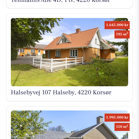
1.645.000 kr
2
195 m
Halsebyvej 107 Halseby, 4220 Korsør
1.995.000 kr
2
150 m