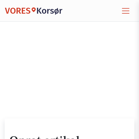
VORES
Korsør