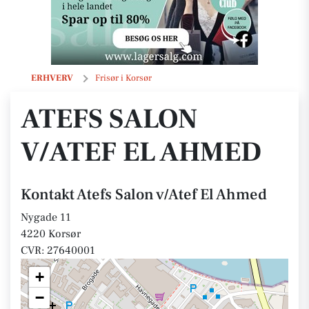
Atefs Salon v/Atef El Ahmed
ERHVERV
Frisør i Korsør
ATEFS SALON
V/ATEF EL AHMED
Kontakt Atefs Salon v/Atef El Ahmed
Nygade 11
4220 Korsør
CVR: 27640001
+
−