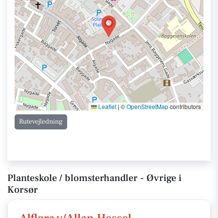
Leaflet
|
©
OpenStreetMap
contributors
Rutevejledning
Planteskole / blomsterhandler - Øvrige i
Korsør