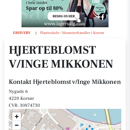
Hjerteblomst v/Inge Mikkonen
ERHVERV
Planteskole / blomsterhandler i Korsør
HJERTEBLOMST
V/INGE MIKKONEN
Kontakt Hjerteblomst v/Inge Mikkonen
Nygade 6
4220 Korsør
CVR: 30874730
+
−