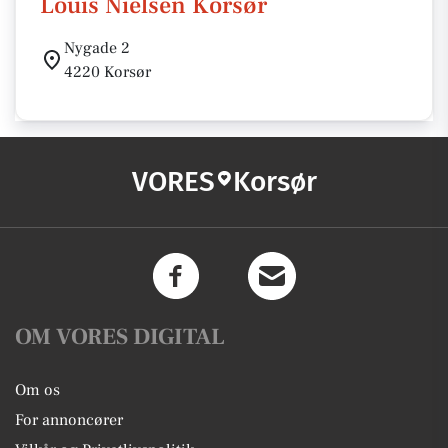
Louis Nielsen Korsør
Nygade 2
4220 Korsør
VORES
Korsør
OM VORES DIGITAL
Om os
For annoncører