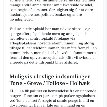
Politiet efterforsker nu anmeldelserne i lighed med
mange andre anmeldelser om tilsvarende svindel,
som begås af personer, der udgiver sig for at være
medarbejdere hos politiet, banker og andre
myndigheder.
Ved uventede opkald bør man udvise skepsis og
spørge efter pågældende navn og arbejdsplads,
hvorefter et kontrolopkald foretages via
arbejdspladsens hovedtelefonnummer. Ring aldrig
tilbage til det telefonnummer, der måtte fremgå i en
nummerviser, men find selv hovedtelefonnummeret
frem til den oplyste arbejdsplads. Ofte vil svindlen
allerede på dette tidspunkt blive afsløret.
Muligvis ulovlige indsamlinger –
Tune – Greve / Tølløse – Holbæk
Kl. 11.14 fik politiet en henvendelse fra en undrende
borger i Tune om et par, som på parkeringspladsen
ved Tune-centret forsøgte at samle penge ind til en
døveforening. Der var tale om en mand og en