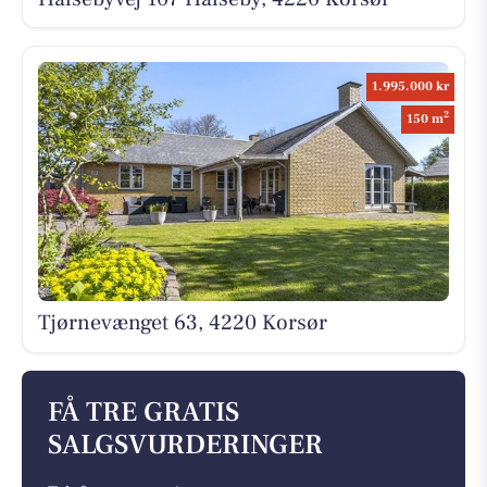
1.995.000 kr
2
150 m
Tjørnevænget 63, 4220 Korsør
FÅ TRE GRATIS
SALGSVURDERINGER