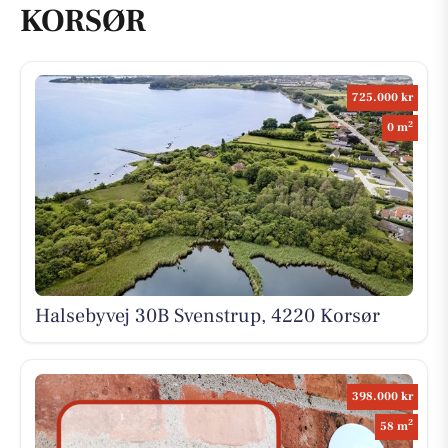
KORSØR
725.000 kr
2
0 m
Halsebyvej 30B Svenstrup, 4220 Korsør
398.000 kr
2
58 m