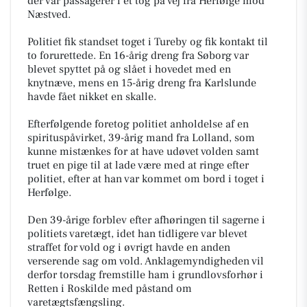
der var passagerer i et tog på vej fra Herfølge mod
Næstved.
Politiet fik standset toget i Tureby og fik kontakt til
to forurettede. En 16-årig dreng fra Søborg var
blevet spyttet på og slået i hovedet med en
knytnæve, mens en 15-årig dreng fra Karlslunde
havde fået nikket en skalle.
Efterfølgende foretog politiet anholdelse af en
spirituspåvirket, 39-årig mand fra Lolland, som
kunne mistænkes for at have udøvet volden samt
truet en pige til at lade være med at ringe efter
politiet, efter at han var kommet om bord i toget i
Herfølge.
Den 39-årige forblev efter afhøringen til sagerne i
politiets varetægt, idet han tidligere var blevet
straffet for vold og i øvrigt havde en anden
verserende sag om vold. Anklagemyndigheden vil
derfor torsdag fremstille ham i grundlovsforhør i
Retten i Roskilde med påstand om
varetægtsfængsling.