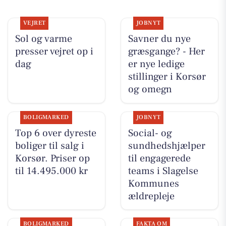
VEJRET
JOBNYT
Sol og varme
Savner du nye
presser vejret op i
græsgange? - Her
dag
er nye ledige
stillinger i Korsør
og omegn
BOLIGMARKED
JOBNYT
Top 6 over dyreste
Social- og
boliger til salg i
sundhedshjælper
Korsør. Priser op
til engagerede
til 14.495.000 kr
teams i Slagelse
Kommunes
ældrepleje
BOLIGMARKED
FAKTA OM