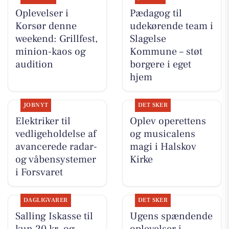
Oplevelser i
Pædagog til
Korsør denne
udekørende team i
weekend: Grillfest,
Slagelse
minion-kaos og
Kommune – støt
audition
borgere i eget
hjem
JOBNYT
DET SKER
Elektriker til
Oplev operettens
vedligeholdelse af
og musicalens
avancerede radar-
magi i Halskov
og våbensystemer
Kirke
i Forsvaret
DAGLIGVARER
DET SKER
Salling Iskasse til
Ugens spændende