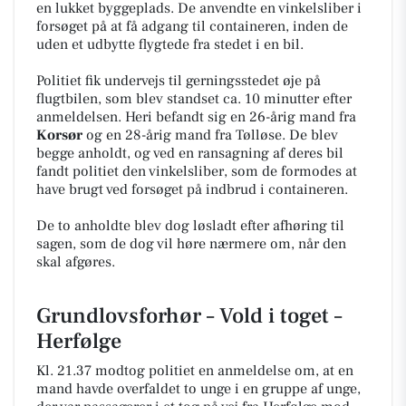
en lukket byggeplads. De anvendte en vinkelsliber i
forsøget på at få adgang til containeren, inden de
uden et udbytte flygtede fra stedet i en bil.
Politiet fik undervejs til gerningsstedet øje på
flugtbilen, som blev standset ca. 10 minutter efter
anmeldelsen. Heri befandt sig en 26-årig mand fra
Korsør
og en 28-årig mand fra Tølløse. De blev
begge anholdt, og ved en ransagning af deres bil
fandt politiet den vinkelsliber, som de formodes at
have brugt ved forsøget på indbrud i containeren.
De to anholdte blev dog løsladt efter afhøring til
sagen, som de dog vil høre nærmere om, når den
skal afgøres.
Grundlovsforhør – Vold i toget –
Herfølge
Kl. 21.37 modtog politiet en anmeldelse om, at en
mand havde overfaldet to unge i en gruppe af unge,