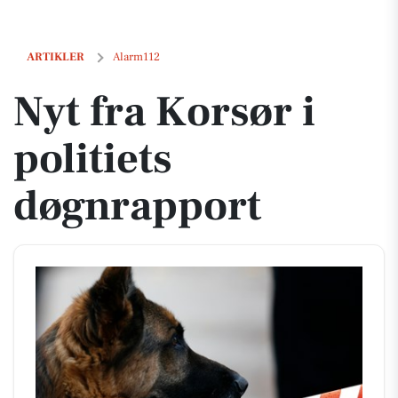
Nyt fra Korsør i politiets døgnrapport
ARTIKLER
Alarm112
Nyt fra Korsør i
politiets
døgnrapport