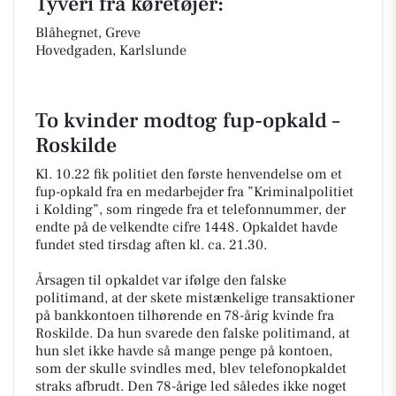
Tyveri fra køretøjer:
Blåhegnet, Greve
Hovedgaden, Karlslunde
To kvinder modtog fup-opkald –
Roskilde
Kl. 10.22 fik politiet den første henvendelse om et
fup-opkald fra en medarbejder fra ”Kriminalpolitiet
i Kolding”, som ringede fra et telefonnummer, der
endte på de velkendte cifre 1448. Opkaldet havde
fundet sted tirsdag aften kl. ca. 21.30.
Årsagen til opkaldet var ifølge den falske
politimand, at der skete mistænkelige transaktioner
på bankkontoen tilhørende en 78-årig kvinde fra
Roskilde. Da hun svarede den falske politimand, at
hun slet ikke havde så mange penge på kontoen,
som der skulle svindles med, blev telefonopkaldet
straks afbrudt. Den 78-årige led således ikke noget