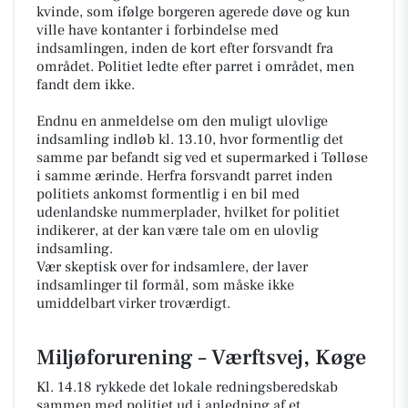
kvinde, som ifølge borgeren agerede døve og kun
ville have kontanter i forbindelse med
indsamlingen, inden de kort efter forsvandt fra
området. Politiet ledte efter parret i området, men
fandt dem ikke.
Endnu en anmeldelse om den muligt ulovlige
indsamling indløb kl. 13.10, hvor formentlig det
samme par befandt sig ved et supermarked i Tølløse
i samme ærinde. Herfra forsvandt parret inden
politiets ankomst formentlig i en bil med
udenlandske nummerplader, hvilket for politiet
indikerer, at der kan være tale om en ulovlig
indsamling.
Vær skeptisk over for indsamlere, der laver
indsamlinger til formål, som måske ikke
umiddelbart virker troværdigt.
Miljøforurening – Værftsvej, Køge
Kl. 14.18 rykkede det lokale redningsberedskab
sammen med politiet ud i anledning af et