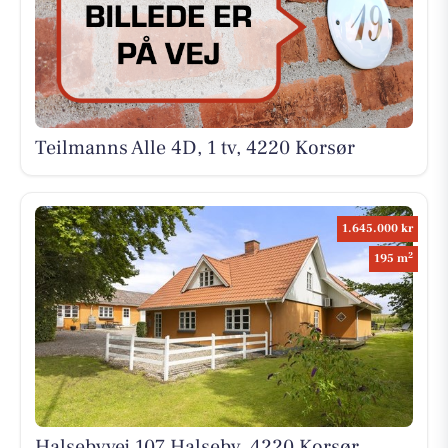
Teilmanns Alle 4D, 1 tv, 4220 Korsør
1.645.000 kr
2
195 m
Halsebyvej 107 Halseby, 4220 Korsør