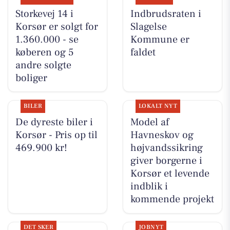
Storkevej 14 i
Indbrudsraten i
Korsør er solgt for
Slagelse
1.360.000 - se
Kommune er
køberen og 5
faldet
andre solgte
boliger
BILER
LOKALT NYT
De dyreste biler i
Model af
Korsør - Pris op til
Havneskov og
469.900 kr!
højvandssikring
giver borgerne i
Korsør et levende
indblik i
kommende projekt
DET SKER
JOBNYT