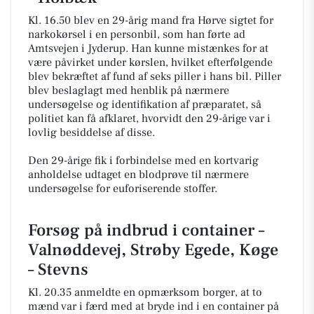
Kl. 16.50 blev en 29-årig mand fra Hørve sigtet for
narkokørsel i en personbil, som han førte ad
Amtsvejen i Jyderup. Han kunne mistænkes for at
være påvirket under kørslen, hvilket efterfølgende
blev bekræftet af fund af seks piller i hans bil. Piller
blev beslaglagt med henblik på nærmere
undersøgelse og identifikation af præparatet, så
politiet kan få afklaret, hvorvidt den 29-årige var i
lovlig besiddelse af disse.
Den 29-årige fik i forbindelse med en kortvarig
anholdelse udtaget en blodprøve til nærmere
undersøgelse for euforiserende stoffer.
Forsøg på indbrud i container –
Valnøddevej, Strøby Egede, Køge
– Stevns
Kl. 20.35 anmeldte en opmærksom borger, at to
mænd var i færd med at bryde ind i en container på