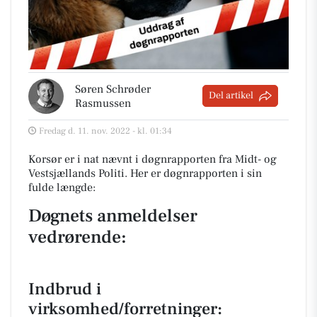
Søren Schrøder
Del artikel
Rasmussen
Fredag d. 11. nov. 2022 - kl. 01:34
Korsør er i nat nævnt i døgnrapporten fra Midt- og
Vestsjællands Politi. Her er døgnrapporten i sin
fulde længde:
Døgnets anmeldelser
vedrørende:
Indbrud i
virksomhed/forretninger: