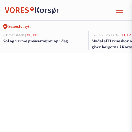
VORES
Korsør
Seneste nyt ›
6 timer siden |
VEJRET
07-08-2026 14:36 |
LOKA
Sol og varme presser vejret op i dag
Model af Havneskov o
giver borgerne i Korsø
kommende projekt