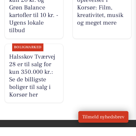
kun 20 kr. og
oplevelser i
Grøn Balance
Korsør: Film,
kartofler til 10 kr. -
kreativitet, musik
Ugens lokale
og meget mere
tilbud
BOLIGMARKED
Halsskov Tværvej
28 er til salg for
kun 350.000 kr.:
Se de billigste
boliger til salg i
Korsør her
Tilmeld nyhedsbrev
VORES
Korsør