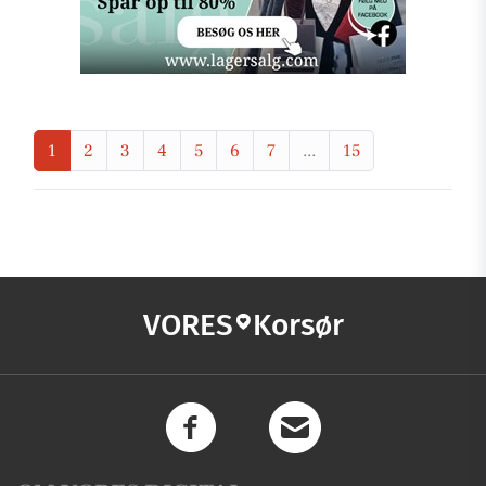
1
2
3
4
5
6
7
...
15
VORES
Korsør