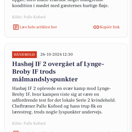
kondition i mødet med gæsternes hurtige fløje.
Kilde: Palle Kofoed
Læs hele artiklen her
Kopiér link
26-10-2024 12:30
HÅNDBOLD
Hashøj IF 2 overgået af Lynge-
Broby IF trods
målmandslyspunkter
Hashøj IF 2 oplevede en svær kamp mod Lynge-
Broby IF, hvor kampen viste sig at være en
udfordrende test for det lokale Serie 2 kvindehold.
Cheftræner Palle Kofoed og hans trup fik en
lærestreg, trods nogle lyspunkter undervejs.
Kilde: Palle Kofoed