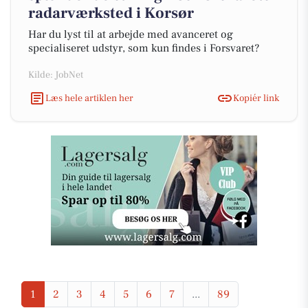
radarværksted i Korsør
Har du lyst til at arbejde med avanceret og
specialiseret udstyr, som kun findes i Forsvaret?
Kilde: JobNet
Læs hele artiklen her
Kopiér link
1
2
3
4
5
6
7
...
89