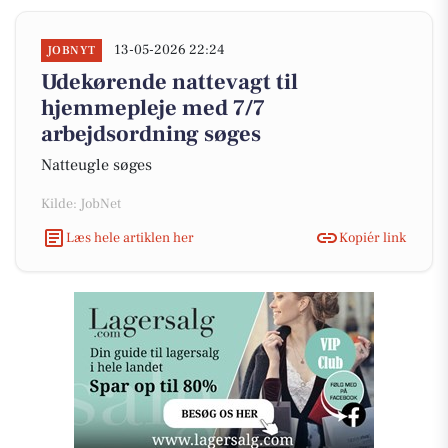
13-05-2026 22:24
JOBNYT
Udekørende nattevagt til
hjemmepleje med 7/7
arbejdsordning søges
Natteugle søges
Kilde: JobNet
Læs hele artiklen her
Kopiér link