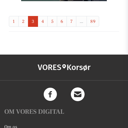
1
2
3
4
5
6
7
...
89
VORES
Korsør
OM VORES DIGITAL
Om os