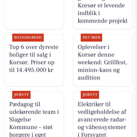
Korsør et levende
indblik i
kommende projekt
BOLIGMARKED
DET SKER
Top 6 over dyreste
Oplevelser i
boliger til salg i
Korsør denne
Korsør. Priser op
weekend: Grillfest,
til 14.495.000 kr
minion-kaos og
audition
JOBNYT
JOBNYT
Pædagog til
Elektriker til
udekørende team i
vedligeholdelse af
Slagelse
avancerede radar-
Kommune – støt
og våbensystemer
borgere i eget
i Forsvaret