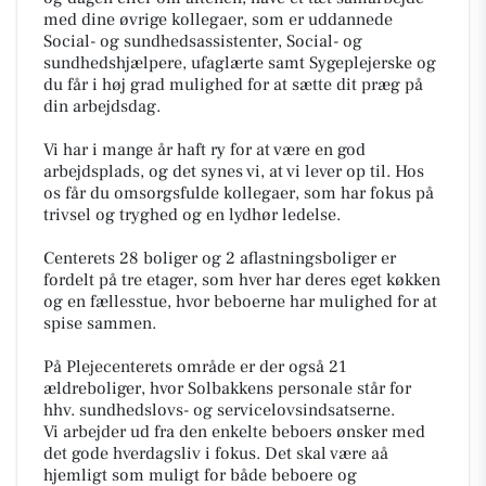
med dine øvrige kollegaer, som er uddannede
Social- og sundhedsassistenter, Social- og
sundhedshjælpere, ufaglærte samt Sygeplejerske og
du får i høj grad mulighed for at sætte dit præg på
din arbejdsdag.
Vi har i mange år haft ry for at være en god
arbejdsplads, og det synes vi, at vi lever op til. Hos
os får du omsorgsfulde kollegaer, som har fokus på
trivsel og tryghed og en lydhør ledelse.
Centerets 28 boliger og 2 aflastningsboliger er
fordelt på tre etager, som hver har deres eget køkken
og en fællesstue, hvor beboerne har mulighed for at
spise sammen.
På Plejecenterets område er der også 21
ældreboliger, hvor Solbakkens personale står for
hhv. sundhedslovs- og servicelovsindsatserne.
Vi arbejder ud fra den enkelte beboers ønsker med
det gode hverdagsliv i fokus. Det skal være aå
hjemligt som muligt for både beboere og