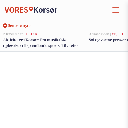
VORES
Korsør
Seneste nyt ›
2 timer siden |
DET SKER
9 timer siden |
VEJRET
Aktiviteter i Korsør: Fra musikalske
Sol og varme presser v
oplevelser til spændende sportsaktiviteter