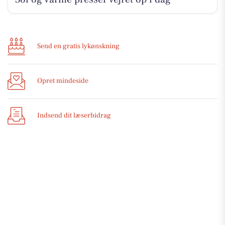
Send en gratis lykønskning
Opret mindeside
Indsend dit læserbidrag