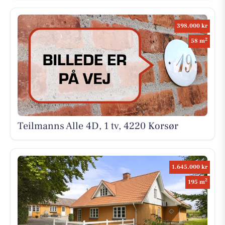
398.000 kr
2
58 m
Teilmanns Alle 4D, 1 tv, 4220 Korsør
1.645.000 kr
2
195 m