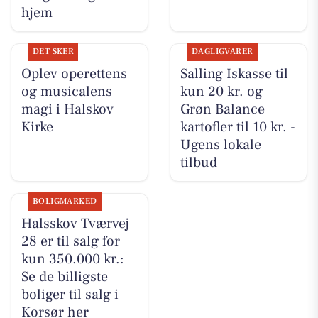
hjem
DET SKER
DAGLIGVARER
Oplev operettens
Salling Iskasse til
og musicalens
kun 20 kr. og
magi i Halskov
Grøn Balance
Kirke
kartofler til 10 kr. -
Ugens lokale
tilbud
BOLIGMARKED
Halsskov Tværvej
28 er til salg for
kun 350.000 kr.:
Se de billigste
boliger til salg i
Korsør her