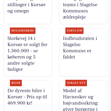
stillinger i Korsør
teams i Slagelse
og omegn
Kommunes
ældrepleje
BOLIGMARKED
FAKTA OM
Storkevej 14 i
Indbrudsraten i
Korsør er solgt for
Slagelse
1.360.000 - se
Kommune er
køberen og 5
faldet
andre solgte
boliger
BILER
LOKALT NYT
De dyreste biler i
Model af
Korsør - Pris op til
Havneskov og
469.900 kr!
højvandssikring
giver borgerne i