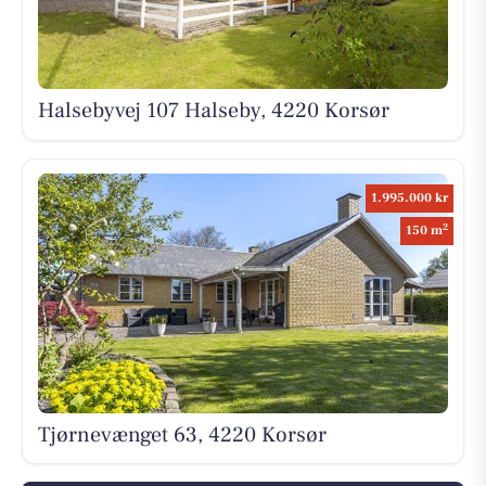
Halsebyvej 107 Halseby, 4220 Korsør
1.995.000 kr
2
150 m
Tjørnevænget 63, 4220 Korsør