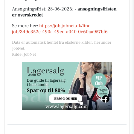
Ansøgningsfrist: 28-06-2026;
- ansøgningsfristen
er overskredet
Se mere her:
https://job.jobnet.dk/find-
job/349e352c-490a-49cd-a040-0c60aa957bf6
Data er automatisk hentet fra eksterne kilder, herunder
JobNet.
Kilde: JobNet