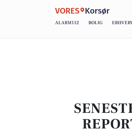
VORES
Korsør
ALARM112
BOLIG
ERHVER
SENEST
REPOR