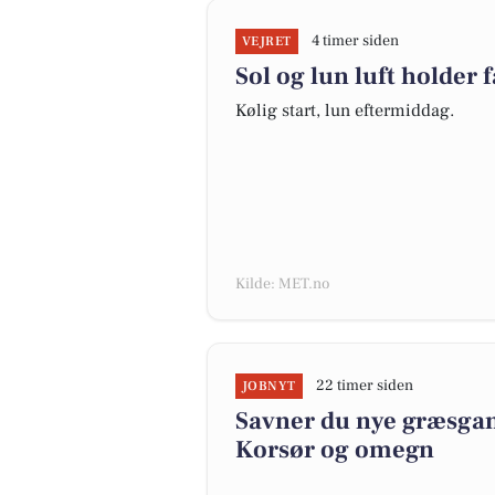
4 timer siden
VEJRET
Sol og lun luft holder f
Kølig start, lun eftermiddag.
Kilde: MET.no
22 timer siden
JOBNYT
Savner du nye græsgange
Korsør og omegn