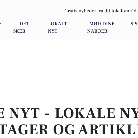
Gratis nyheder fra
dit
lokalområde
V
DET
LOKALT
MØD DINE
SP
SKER
NYT
NABOER
E NYT - LOKALE N
TAGER OG ARTIKL