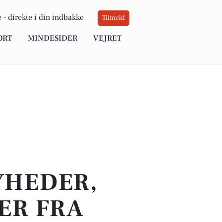
 -
direkte i din indbakke
Tilmeld
ORT
MINDESIDER
VEJRET
YHEDER,
ER FRA