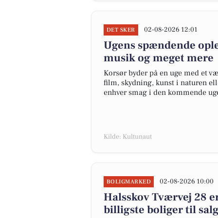
02-08-2026 12:01
DET SKER
Ugens spændende opleve
musik og meget mere
Korsør byder på en uge med et væld
film, skydning, kunst i naturen e
enhver smag i den kommende uge 
Kilde: Kultunaut
02-08-2026 10:00
BOLIGMARKED
Halsskov Tværvej 28 er 
billigste boliger til sa