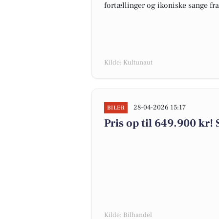
fortællinger og ikoniske sange fra
Kilde: Kultunaut
28-04-2026 15:17
BILER
Pris op til 649.900 kr! 
Kilde: Bilhandel