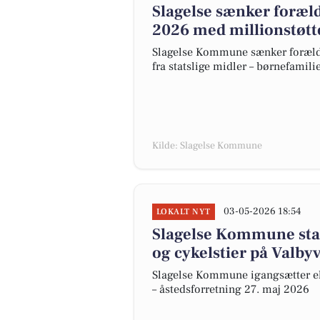
Slagelse sænker foræld
2026 med millionstøtte
Slagelse Kommune sænker forældr
fra statslige midler – børnefamili
Kilde: Slagelse Kommune
03-05-2026 18:54
LOKALT NYT
Slagelse Kommune star
og cykelstier på Valbyv
Slagelse Kommune igangsætter eks
– åstedsforretning 27. maj 2026