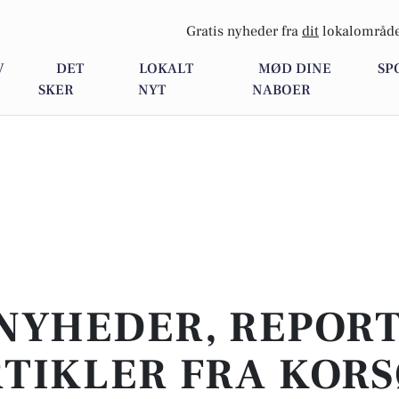
Gratis nyheder fra
dit
lokalområde
V
DET
LOKALT
MØD DINE
SP
SKER
NYT
NABOER
NYHEDER, REPOR
TIKLER FRA KOR