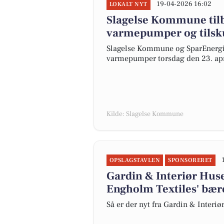
19-04-2026 16:02
LOKALT NYT
Slagelse Kommune tilb
varmepumper og tilskud
Slagelse Kommune og SparEnergi i
varmepumper torsdag den 23. april
Kilde: Slagelse Kommune
OPSLAGSTAVLEN
SPONSORERET
Gardin & Interiør Hus
Engholm Textiles' bær
Så er der nyt fra Gardin & Interi