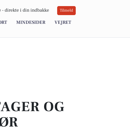
 -
direkte i din indbakke
Tilmeld
ORT
MINDESIDER
VEJRET
TAGER OG
SØR