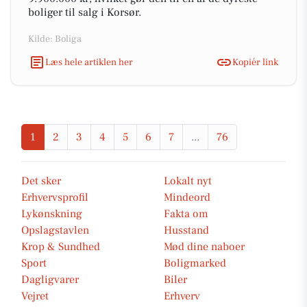
boliger til salg i Korsør.
Kilde: Boliga
Læs hele artiklen her
Kopiér link
1
2
3
4
5
6
7
...
76
Det sker
Lokalt nyt
Erhvervsprofil
Mindeord
Lykønskning
Fakta om
Opslagstavlen
Husstand
Krop & Sundhed
Mød dine naboer
Sport
Boligmarked
Dagligvarer
Biler
Vejret
Erhverv