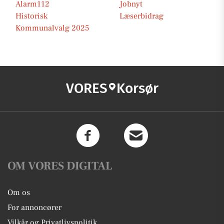
Alarm112
Jobnyt
Historisk
Læserbidrag
Kommunalvalg 2025
VORES
Korsør
OM VORES DIGITAL
Om os
For annoncører
Vilkår og Privatlivspolitik