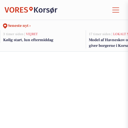
VORES
Korsør
Seneste nyt ›
3 timer siden |
VEJRET
17 timer siden |
LOKALT 
Kølig start, lun eftermiddag
Model af Havneskov o
giver borgerne i Korsø
kommende projekt