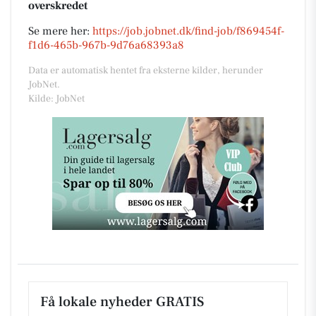
overskredet
Se mere her:
https://job.jobnet.dk/find-job/f869454f-
f1d6-465b-967b-9d76a68393a8
Data er automatisk hentet fra eksterne kilder, herunder
JobNet.
Kilde: JobNet
Få lokale nyheder GRATIS