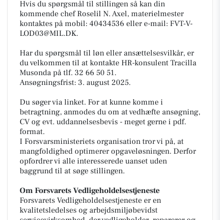
Hvis du spørgsmål til stillingen så kan din
kommende chef Roselil N. Axel, materielmester
kontaktes på mobil: 40434536 eller e-mail: FVT-V-
LOD03@MIL.DK.
Har du spørgsmål til løn eller ansættelsesvilkår, er
du velkommen til at kontakte HR-konsulent Tracilla
Musonda på tlf. 32 66 50 51.
Ansøgningsfrist: 3. august 2025.
Du søger via linket. For at kunne komme i
betragtning, anmodes du om at vedhæfte ansøgning,
CV og evt. uddannelsesbevis - meget gerne i pdf.
format.
I Forsvarsministeriets organisation tror vi på, at
mangfoldighed optimerer opgaveløsningen. Derfor
opfordrer vi alle interesserede uanset uden
baggrund til at søge stillingen.
Om Forsvarets Vedligeholdelsestjeneste
Forsvarets Vedligeholdelsestjeneste er en
kvalitetsledelses og arbejdsmiljøbevidst
servicevirksomhed, der vedligeholder, reparerer og