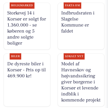
BOLIGMARKED
FAKTA OM
Storkevej 14 i
Indbrudsraten i
Korsør er solgt for
Slagelse
1.360.000 - se
Kommune er
køberen og 5
faldet
andre solgte
boliger
BILER
LOKALT NYT
De dyreste biler i
Model af
Korsør - Pris op til
Havneskov og
469.900 kr!
højvandssikring
giver borgerne i
Korsør et levende
indblik i
kommende projekt