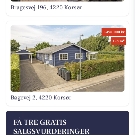
Bragesvej 196, 4220 Korsør
1.498.000 kr
2
128 m
Bøgevej 2, 4220 Korsør
FÅ TRE GRATIS
SALGSVURDERINGER