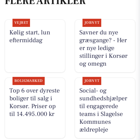
FLERE ARTIKLER
VEJRET
JOBNYT
Kølig start, lun
Savner du nye
eftermiddag
græsgange? - Her
er nye ledige
stillinger i Korsør
og omegn
BOLIGMARKED
JOBNYT
Top 6 over dyreste
Social- og
boliger til salg i
sundhedshjælper
Korsør. Priser op
til engagerede
til 14.495.000 kr
teams i Slagelse
Kommunes
ældrepleje