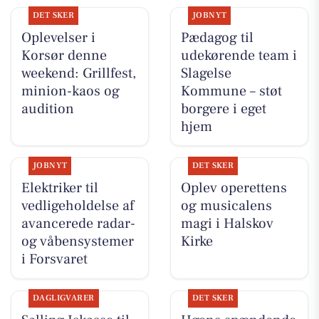
DET SKER
JOBNYT
Oplevelser i
Pædagog til
Korsør denne
udekørende team i
weekend: Grillfest,
Slagelse
minion-kaos og
Kommune – støt
audition
borgere i eget
hjem
JOBNYT
DET SKER
Elektriker til
Oplev operettens
vedligeholdelse af
og musicalens
avancerede radar-
magi i Halskov
og våbensystemer
Kirke
i Forsvaret
DAGLIGVARER
DET SKER