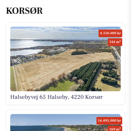
KORSØR
4.150.000 kr
2
144 m
Halsebyvej 65 Halseby, 4220 Korsør
14.495.000 kr
2
189 m