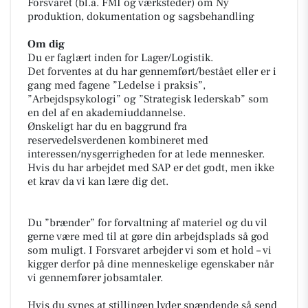
Forsvaret (bl.a. FMI og værksteder) om Ny
produktion, dokumentation og sagsbehandling
Om dig
Du er faglært inden for Lager/Logistik.
Det forventes at du har gennemført/bestået eller er i
gang med fagene ”Ledelse i praksis”,
”Arbejdspsykologi” og ”Strategisk lederskab” som
en del af en akademiuddannelse.
Ønskeligt har du en baggrund fra
reservedelsverdenen kombineret med
interessen/nysgerrigheden for at lede mennesker.
Hvis du har arbejdet med SAP er det godt, men ikke
et krav da vi kan lære dig det.
Du ”brænder” for forvaltning af materiel og du vil
gerne være med til at gøre din arbejdsplads så god
som muligt. I Forsvaret arbejder vi som et hold – vi
kigger derfor på dine menneskelige egenskaber når
vi gennemfører jobsamtaler.
Hvis du synes at stillingen lyder spændende så send