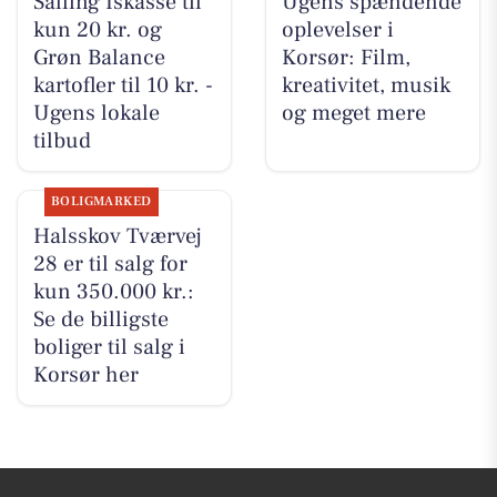
Salling Iskasse til
Ugens spændende
kun 20 kr. og
oplevelser i
Grøn Balance
Korsør: Film,
kartofler til 10 kr. -
kreativitet, musik
Ugens lokale
og meget mere
tilbud
BOLIGMARKED
Halsskov Tværvej
28 er til salg for
kun 350.000 kr.:
Se de billigste
boliger til salg i
Korsør her