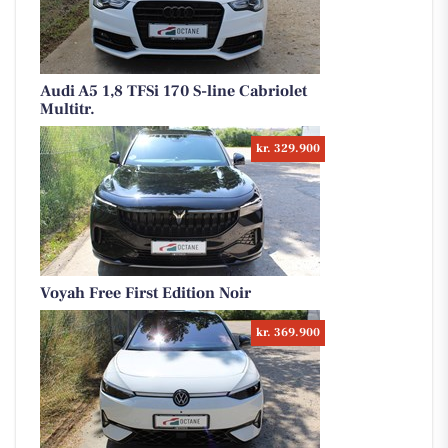
Audi A5 1,8 TFSi 170 S-line Cabriolet
Multitr.
kr. 329.900
Voyah Free First Edition Noir
kr. 369.900