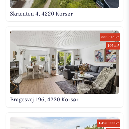
Skrænten 4, 4220 Korsør
886.548 kr
2
106 m
Bragesvej 196, 4220 Korsør
1.498.000 kr