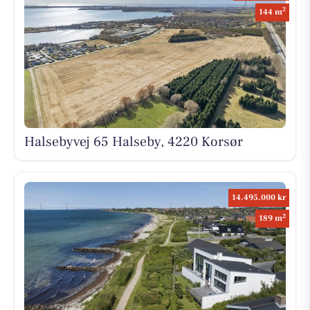
2
144 m
Halsebyvej 65 Halseby, 4220 Korsør
14.495.000 kr
2
189 m