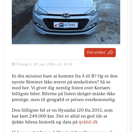
Del artikel
Tirsdag d. 09. jun. 2026 - kl. 13:14
Er din mission bare at komme fra A til B? Og er den
nyeste Bimmer ikke øverst på ønskelisten? Så se
med her. Vi giver dig nemlig listen over Korsørs
billigste biler. Bilerne på listen skriger måske ikke
prestige, men til gengæld er prisen overkommelig.
Den billigste bil er en Hyundai i20 fra 2015, som
har kørt 249.000 km. Det er altid en god ide at
tjekke bilens historik og data på
tjekbil.dk