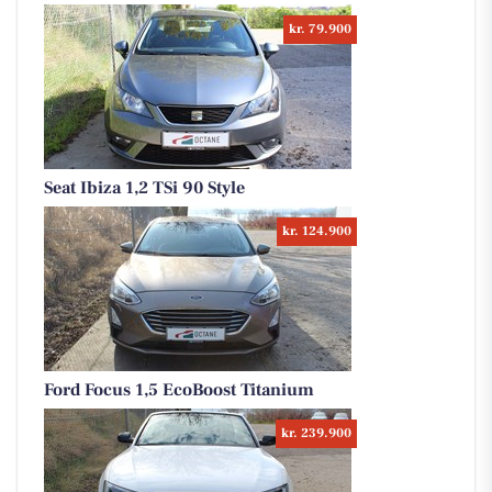
kr. 79.900
Seat Ibiza 1,2 TSi 90 Style
kr. 124.900
Ford Focus 1,5 EcoBoost Titanium
kr. 239.900