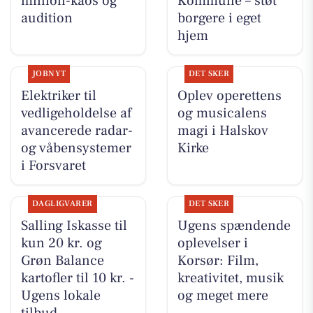
minion-kaos og
Kommune – støt
audition
borgere i eget
hjem
JOBNYT
DET SKER
Elektriker til
Oplev operettens
vedligeholdelse af
og musicalens
avancerede radar-
magi i Halskov
og våbensystemer
Kirke
i Forsvaret
DAGLIGVARER
DET SKER
Salling Iskasse til
Ugens spændende
kun 20 kr. og
oplevelser i
Grøn Balance
Korsør: Film,
kartofler til 10 kr. -
kreativitet, musik
Ugens lokale
og meget mere