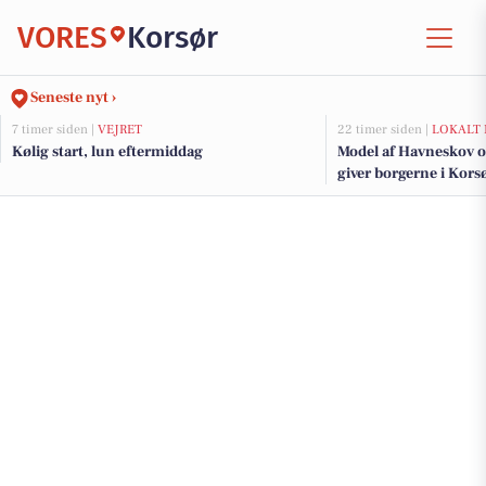
VORES
Korsør
Seneste nyt ›
7 timer siden |
VEJRET
22 timer siden |
LOKALT 
Kølig start, lun eftermiddag
Model af Havneskov o
giver borgerne i Korsø
kommende projekt