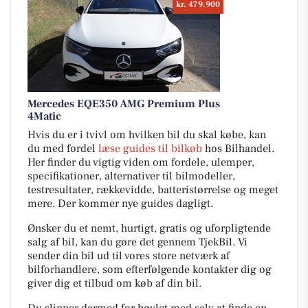
kr. 479.900
Mercedes EQE350 AMG Premium Plus
4Matic
Hvis du er i tvivl om hvilken bil du skal købe, kan
du med fordel
læse guides til bilkøb
hos Bilhandel.
Her finder du vigtig viden om fordele, ulemper,
specifikationer, alternativer til bilmodeller,
testresultater, rækkevidde, batteristørrelse og meget
mere. Der kommer nye guides dagligt.
Ønsker du et nemt, hurtigt, gratis og uforpligtende
salg af bil, kan du gøre det gennem TjekBil. Vi
sender din bil ud til vores store netværk af
bilforhandlere, som efterfølgende kontakter dig og
giver dig et tilbud om køb af din bil.
Du slipper dermed for bøvlet med selv at finde en