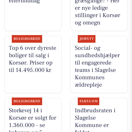
eftermiddag
græsgange? - Her
er nye ledige
stillinger i Korsør
og omegn
BOLIGMARKED
JOBNYT
Top 6 over dyreste
Social- og
boliger til salg i
sundhedshjælper
Korsør. Priser op
til engagerede
til 14.495.000 kr
teams i Slagelse
Kommunes
ældrepleje
BOLIGMARKED
FAKTA OM
Storkevej 14 i
Indbrudsraten i
Korsør er solgt for
Slagelse
1.360.000 - se
Kommune er