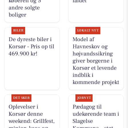
køberen og 5
faldet
andre solgte
boliger
BILER
LOKALT NYT
De dyreste biler i
Model af
Korsør - Pris op til
Havneskov og
469.900 kr!
højvandssikring
giver borgerne i
Korsør et levende
indblik i
kommende projekt
DET SKER
JOBNYT
Oplevelser i
Pædagog til
Korsør denne
udekørende team i
weekend: Grillfest,
Slagelse