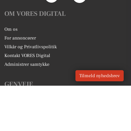
OM VORES DIGITAL
Om os
For annoncører
Vilkår og Privatlivspolitik
Kontakt VORES Digital
Administrer samtykke
Tilmeld nyhedsbrev
GENVEJE
Seneste nyt fra Korsør
Vores lokale erhverv
Kalenderen for Korsør
Fakta om Korsør