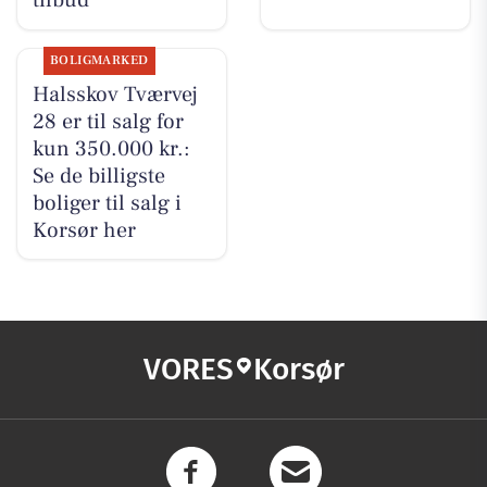
tilbud
BOLIGMARKED
Halsskov Tværvej
28 er til salg for
kun 350.000 kr.:
Se de billigste
boliger til salg i
Korsør her
VORES
Korsør