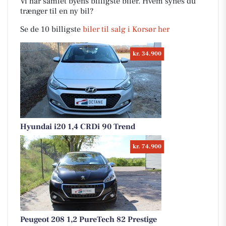
Vi har samlet byens billigste biler. Hvem synes du
trænger til en ny bil?
Se de 10 billigste
biler til salg i Korsør her
kr. 34.900
Hyundai i20 1,4 CRDi 90 Trend
kr. 74.900
Peugeot 208 1,2 PureTech 82 Prestige