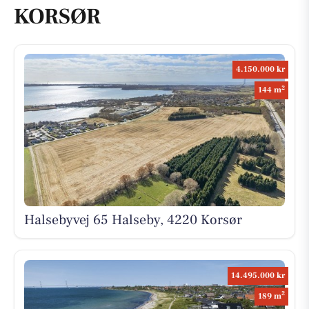
KORSØR
4.150.000 kr
2
144 m
Halsebyvej 65 Halseby, 4220 Korsør
14.495.000 kr
2
189 m