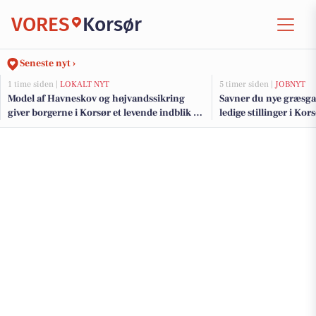
VORES
Korsør
Seneste nyt ›
1 time siden |
LOKALT NYT
5 timer siden |
JOBNYT
Model af Havneskov og højvandssikring
Savner du nye græsga
giver borgerne i Korsør et levende indblik i
ledige stillinger i Ko
kommende projekt