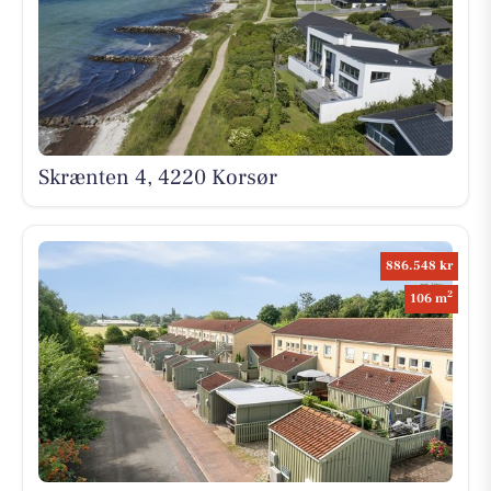
Skrænten 4, 4220 Korsør
886.548 kr
2
106 m