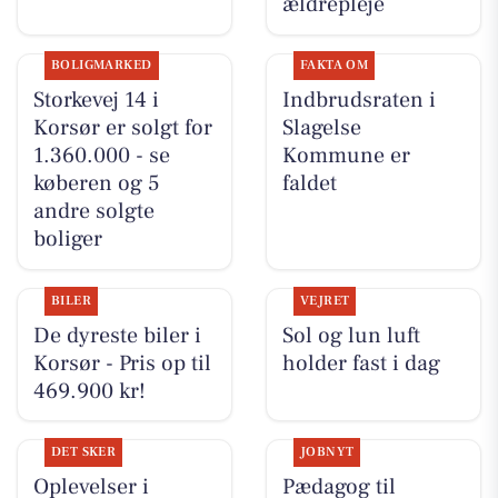
ældrepleje
BOLIGMARKED
FAKTA OM
Storkevej 14 i
Indbrudsraten i
Korsør er solgt for
Slagelse
1.360.000 - se
Kommune er
køberen og 5
faldet
andre solgte
boliger
BILER
VEJRET
De dyreste biler i
Sol og lun luft
Korsør - Pris op til
holder fast i dag
469.900 kr!
DET SKER
JOBNYT
Oplevelser i
Pædagog til