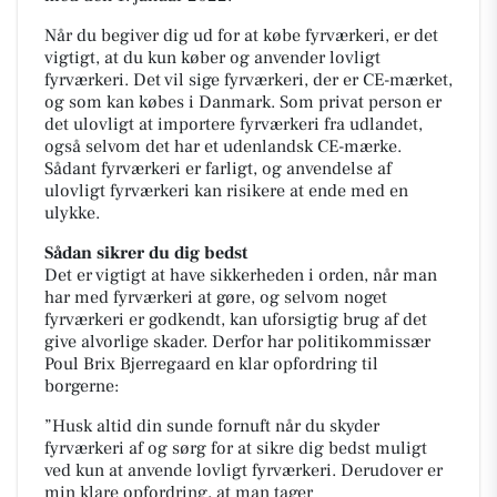
Når du begiver dig ud for at købe fyrværkeri, er det
vigtigt, at du kun køber og anvender lovligt
fyrværkeri. Det vil sige fyrværkeri, der er CE-mærket,
og som kan købes i Danmark. Som privat person er
det ulovligt at importere fyrværkeri fra udlandet,
også selvom det har et udenlandsk CE-mærke.
Sådant fyrværkeri er farligt, og anvendelse af
ulovligt fyrværkeri kan risikere at ende med en
ulykke.
Sådan sikrer du dig bedst
Det er vigtigt at have sikkerheden i orden, når man
har med fyrværkeri at gøre, og selvom noget
fyrværkeri er godkendt, kan uforsigtig brug af det
give alvorlige skader. Derfor har politikommissær
Poul Brix Bjerregaard en klar opfordring til
borgerne:
”Husk altid din sunde fornuft når du skyder
fyrværkeri af og sørg for at sikre dig bedst muligt
ved kun at anvende lovligt fyrværkeri. Derudover er
min klare opfordring, at man tager