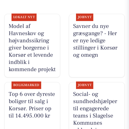
LOKALT NYT
JOBNYT
Model af
Savner du nye
Havneskov og
græsgange? - Her
højvandssikring
er nye ledige
giver borgerne i
stillinger i Korsør
Korsør et levende
og omegn
indblik i
kommende projekt
BOLIGMARKED
JOBNYT
Top 6 over dyreste
Social- og
boliger til salg i
sundhedshjælper
Korsør. Priser op
til engagerede
til 14.495.000 kr
teams i Slagelse
Kommunes