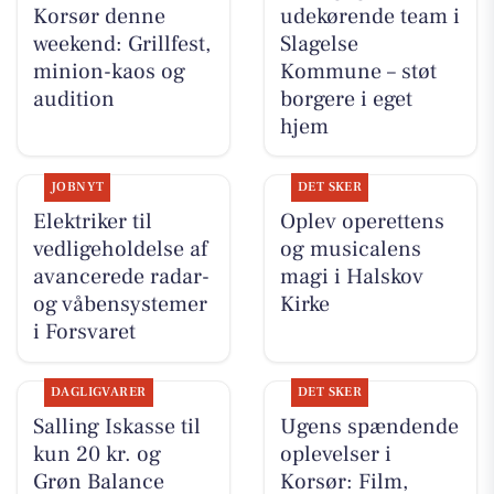
Korsør denne
udekørende team i
weekend: Grillfest,
Slagelse
minion-kaos og
Kommune – støt
audition
borgere i eget
hjem
JOBNYT
DET SKER
Elektriker til
Oplev operettens
vedligeholdelse af
og musicalens
avancerede radar-
magi i Halskov
og våbensystemer
Kirke
i Forsvaret
DAGLIGVARER
DET SKER
Salling Iskasse til
Ugens spændende
kun 20 kr. og
oplevelser i
Grøn Balance
Korsør: Film,