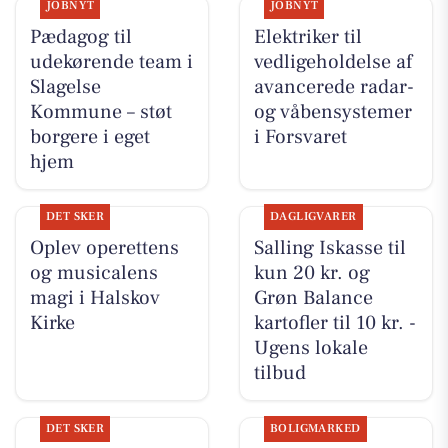
JOBNYT
JOBNYT
Pædagog til
Elektriker til
udekørende team i
vedligeholdelse af
Slagelse
avancerede radar-
Kommune – støt
og våbensystemer
borgere i eget
i Forsvaret
hjem
DET SKER
DAGLIGVARER
Oplev operettens
Salling Iskasse til
og musicalens
kun 20 kr. og
magi i Halskov
Grøn Balance
Kirke
kartofler til 10 kr. -
Ugens lokale
tilbud
DET SKER
BOLIGMARKED