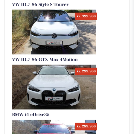
VW ID.7 86 Style S Tourer
kr. 399.900
VW ID.7 86 GTX Max 4Motion
kr. 299.900
BMW i4 eDrive35
kr. 289.900