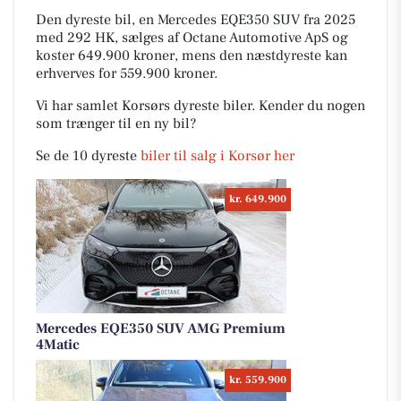
Den dyreste bil, en Mercedes EQE350 SUV fra 2025
med 292 HK, sælges af Octane Automotive ApS og
koster 649.900 kroner, mens den næstdyreste kan
erhverves for 559.900 kroner.
Vi har samlet Korsørs dyreste biler. Kender du nogen
som trænger til en ny bil?
Se de 10 dyreste
biler til salg i Korsør her
kr. 649.900
Mercedes EQE350 SUV AMG Premium
4Matic
kr. 559.900