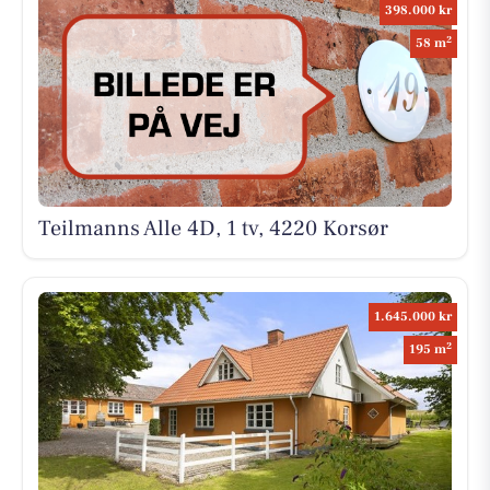
398.000 kr
2
58 m
Teilmanns Alle 4D, 1 tv, 4220 Korsør
1.645.000 kr
2
195 m