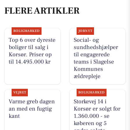
FLERE ARTIKLER
BOLIGMARKED
JOBNYT
Top 6 over dyreste
Social- og
boliger til salg i
sundhedshjælper
Korsør. Priser op
til engagerede
til 14.495.000 kr
teams i Slagelse
Kommunes
ældrepleje
VEJRET
BOLIGMARKED
Varme greb dagen
Storkevej 14 i
an med en fugtig
Korsør er solgt for
kant
1.360.000 - se
køberen og 5