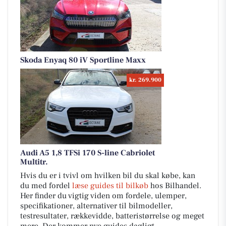
Skoda Enyaq 80 iV Sportline Maxx
kr. 269.900
Audi A5 1,8 TFSi 170 S-line Cabriolet
Multitr.
Hvis du er i tvivl om hvilken bil du skal købe, kan
du med fordel
læse guides til bilkøb
hos Bilhandel.
Her finder du vigtig viden om fordele, ulemper,
specifikationer, alternativer til bilmodeller,
testresultater, rækkevidde, batteristørrelse og meget
mere. Der kommer nye guides dagligt.