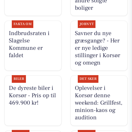
andre solgte
boliger
FAKTA OM
JOBNYT
Indbrudsraten i
Savner du nye
Slagelse
græsgange? - Her
Kommune er
er nye ledige
faldet
stillinger i Korsør
og omegn
BILER
DET SKER
De dyreste biler i
Oplevelser i
Korsør - Pris op til
Korsør denne
469.900 kr!
weekend: Grillfest,
minion-kaos og
audition