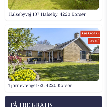
Halsebyvej 107 Halseby, 4220 Korsør
1.995.000 kr
2
150 m
Tjørnevænget 63, 4220 Korsør
FÅ TRE GRATIS