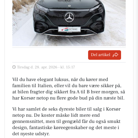
Del artikel
Tirsdag d. 28. apr. 2026 - kl. 15:17
Vil du have elegant luksus, når du kører med
familien til Italien, eller vil du bare være sikker på,
at bilen fragter dig sikkert fra A til B hver morgen, så
har Korsør netop nu flere gode bud på din næste bil.
Vi har samlet de seks dyreste biler til salg i Korsør
netop nu. De koster måske lidt mere end
gennemsnittet, men til gengæld får du også smukt
design, fantastiske køreegenskaber og det meste i
det nyeste udstyr.