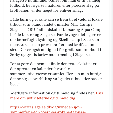
i Slagelse Kommune. Uanset om man er til vandleg,
fodbold, bevægelse i naturen eller præcise slag på
krolfbanen, er der noget for enhver smag.
Både børn og voksne kan se frem til et væld af lokale
tilbud, som blandt andet omfatter MTB Camp i
Slagelse, DBU-fodboldskole i Korsør og Aqua Camp
i både Korsør og Slagelse. For de yngre deltagere er
der børnefugleskydning og Skællecamp i Skælskør,
mens voksne kan prøve kræfter med krolf samme
sted. Der er også mulighed for gratis sommerbold i
Sørby og gratis taekwondo-træning i Slagelse.
For at gøre det nemt at finde den rette aktivitet er
der oprettet en kalender, hvor alle
sommeraktiviteterne er samlet. Her kan man hurtigt
danne sig et overblik og vælge det tilbud, der passer
bedst.
Yderligere information og tilmelding findes her:
Læs
mere om aktiviteterne og tilmeld dig
https://www.slagelse.dk/da/nyheder/sjov-
sommerferie-for-boern-og-voksne-tag-paa-