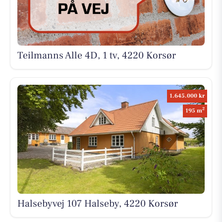
Teilmanns Alle 4D, 1 tv, 4220 Korsør
1.645.000 kr
2
195 m
Halsebyvej 107 Halseby, 4220 Korsør