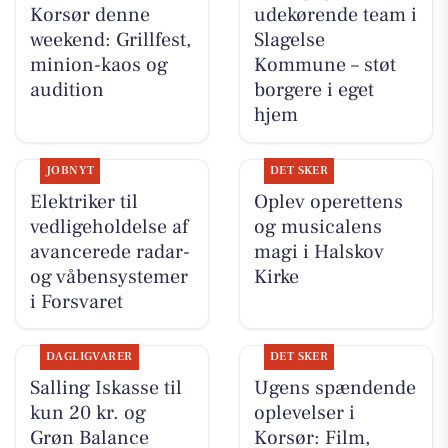
Korsør denne
udekørende team i
weekend: Grillfest,
Slagelse
minion-kaos og
Kommune – støt
audition
borgere i eget
hjem
JOBNYT
DET SKER
Elektriker til
Oplev operettens
vedligeholdelse af
og musicalens
avancerede radar-
magi i Halskov
og våbensystemer
Kirke
i Forsvaret
DAGLIGVARER
DET SKER
Salling Iskasse til
Ugens spændende
kun 20 kr. og
oplevelser i
Grøn Balance
Korsør: Film,