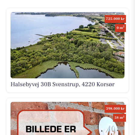
725.000 kr
2
0 m
Halsebyvej 30B Svenstrup, 4220 Korsør
398.000 kr
2
58 m