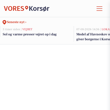
VORES
Korsør
Seneste nyt ›
3 timer siden |
VEJRET
07-08-2026 14:36 |
LOKA
Sol og varme presser vejret op i dag
Model af Havneskov o
giver borgerne i Korsø
kommende projekt