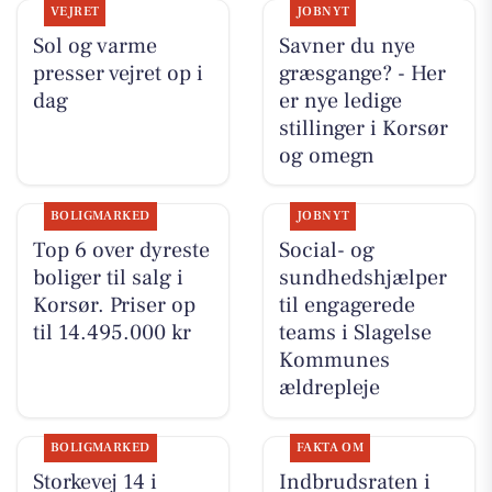
VEJRET
JOBNYT
Sol og varme
Savner du nye
presser vejret op i
græsgange? - Her
dag
er nye ledige
stillinger i Korsør
og omegn
BOLIGMARKED
JOBNYT
Top 6 over dyreste
Social- og
boliger til salg i
sundhedshjælper
Korsør. Priser op
til engagerede
til 14.495.000 kr
teams i Slagelse
Kommunes
ældrepleje
BOLIGMARKED
FAKTA OM
Storkevej 14 i
Indbrudsraten i