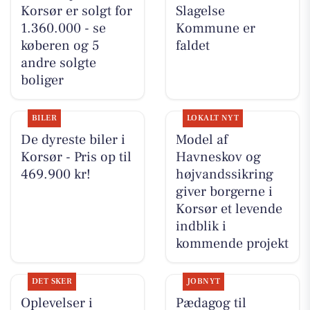
Korsør er solgt for
Slagelse
1.360.000 - se
Kommune er
køberen og 5
faldet
andre solgte
boliger
BILER
LOKALT NYT
De dyreste biler i
Model af
Korsør - Pris op til
Havneskov og
469.900 kr!
højvandssikring
giver borgerne i
Korsør et levende
indblik i
kommende projekt
DET SKER
JOBNYT
Oplevelser i
Pædagog til