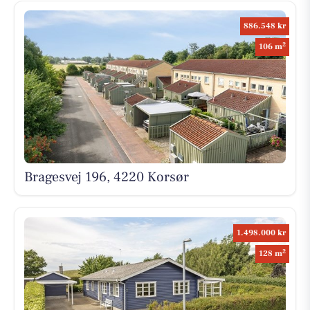
886.548 kr
2
106 m
Bragesvej 196, 4220 Korsør
1.498.000 kr
2
128 m