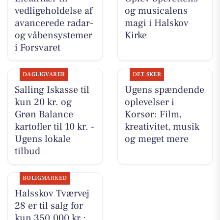
vedligeholdelse af
og musicalens
avancerede radar-
magi i Halskov
og våbensystemer
Kirke
i Forsvaret
DAGLIGVARER
DET SKER
Salling Iskasse til
Ugens spændende
kun 20 kr. og
oplevelser i
Grøn Balance
Korsør: Film,
kartofler til 10 kr. -
kreativitet, musik
Ugens lokale
og meget mere
tilbud
BOLIGMARKED
Halsskov Tværvej
28 er til salg for
kun 350.000 kr.: