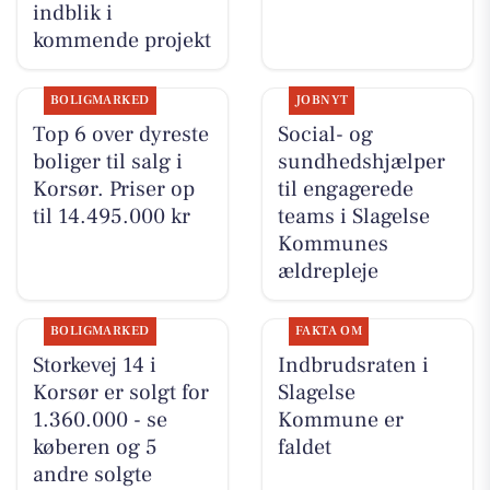
indblik i
kommende projekt
BOLIGMARKED
JOBNYT
Top 6 over dyreste
Social- og
boliger til salg i
sundhedshjælper
Korsør. Priser op
til engagerede
til 14.495.000 kr
teams i Slagelse
Kommunes
ældrepleje
BOLIGMARKED
FAKTA OM
Storkevej 14 i
Indbrudsraten i
Korsør er solgt for
Slagelse
1.360.000 - se
Kommune er
køberen og 5
faldet
andre solgte