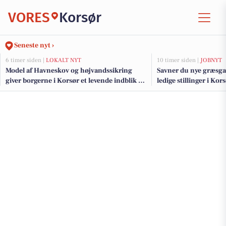
VORES
Korsør
Seneste nyt ›
6 timer siden |
LOKALT NYT
10 timer siden |
JOBNYT
Model af Havneskov og højvandssikring
Savner du nye græsga
giver borgerne i Korsør et levende indblik i
ledige stillinger i Ko
kommende projekt