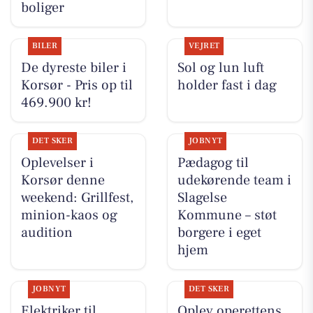
boliger
BILER
VEJRET
De dyreste biler i
Sol og lun luft
Korsør - Pris op til
holder fast i dag
469.900 kr!
DET SKER
JOBNYT
Oplevelser i
Pædagog til
Korsør denne
udekørende team i
weekend: Grillfest,
Slagelse
minion-kaos og
Kommune – støt
audition
borgere i eget
hjem
JOBNYT
DET SKER
Elektriker til
Oplev operettens