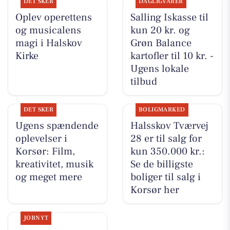
DET SKER
DAGLIGVARER
Oplev operettens
Salling Iskasse til
og musicalens
kun 20 kr. og
magi i Halskov
Grøn Balance
Kirke
kartofler til 10 kr. -
Ugens lokale
tilbud
DET SKER
BOLIGMARKED
Ugens spændende
Halsskov Tværvej
oplevelser i
28 er til salg for
Korsør: Film,
kun 350.000 kr.:
kreativitet, musik
Se de billigste
og meget mere
boliger til salg i
Korsør her
JOBNYT