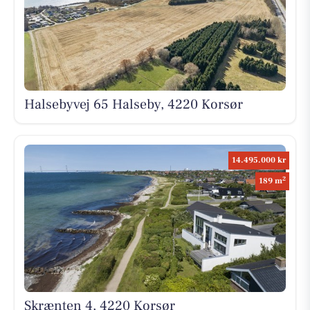
Halsebyvej 65 Halseby, 4220 Korsør
14.495.000 kr
2
189 m
Skrænten 4, 4220 Korsør