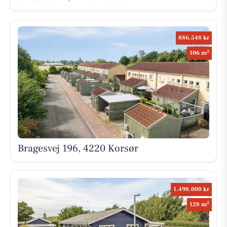
886.548 kr
2
106 m
Bragesvej 196, 4220 Korsør
1.498.000 kr
2
128 m