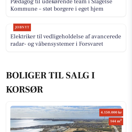
Pædagog til udekørende team i Slagelse
Kommune – støt borgere i eget hjem
JOBNYT
Elektriker til vedligeholdelse af avancerede
radar- og våbensystemer i Forsvaret
BOLIGER TIL SALG I
KORSØR
4.150.000 kr
2
144 m