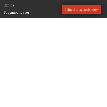
Om os
Tilmeld nyhedsbrev
For annoncører
Vilkår og Privatlivspolitik
Kontakt VORES Digital
Administrer samtykke
GENVEJE
Seneste nyt fra Korsør
Vores lokale erhverv
Kalenderen for Korsør
Fakta om Korsør
Erhvervsartikler
Slagelse Kommune
Få en gratis salgsvurdering