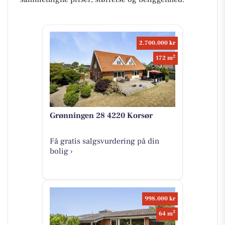
2.700.000 kr
2
172 m
Grønningen 28 4220 Korsør
Få gratis salgsvurdering på din
bolig ›
998.000 kr
2
64 m