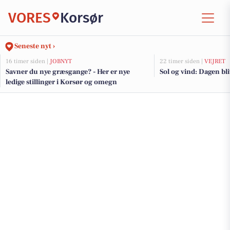
VORES
Korsør
Seneste nyt ›
16 timer siden |
JOBNYT
22 timer siden |
VEJRET
Savner du nye græsgange? - Her er nye
Sol og vind: Dagen bli
ledige stillinger i Korsør og omegn