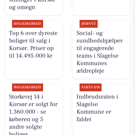
og omegn
BOLIGMARKED
JOBNYT
Top 6 over dyreste
Social- og
boliger til salg i
sundhedshjælper
Korsør. Priser op
til engagerede
til 14.495.000 kr
teams i Slagelse
Kommunes
ældrepleje
BOLIGMARKED
FAKTA OM
Storkevej 14 i
Indbrudsraten i
Korsør er solgt for
Slagelse
1.360.000 - se
Kommune er
køberen og 5
faldet
andre solgte
boliger