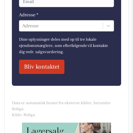
Adresse *
Adresse
Dine oplysninger deles med op til tre lokale
ejendomsmæglere, som efterfølgende vil kontakte
dig vedr. salgsvurdering.
Bliv kontaktet
Data er automatisk hentet fra eksterne kilder, herunder
Boliga.
Kilde: Boliga