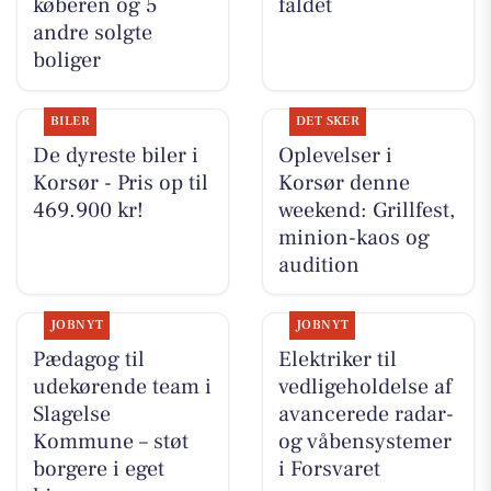
køberen og 5
faldet
andre solgte
boliger
BILER
DET SKER
De dyreste biler i
Oplevelser i
Korsør - Pris op til
Korsør denne
469.900 kr!
weekend: Grillfest,
minion-kaos og
audition
JOBNYT
JOBNYT
Pædagog til
Elektriker til
udekørende team i
vedligeholdelse af
Slagelse
avancerede radar-
Kommune – støt
og våbensystemer
borgere i eget
i Forsvaret