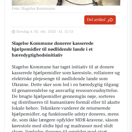
Foto: Slagelse Kommune
.
Del artikel
Torsdag d. 02. okt. 2025 - kl. 12:53
Slagelse Kommune donerer kasserede
hjælpemidler til nødlidende lande i et
bæredygtighedsinitiativ
Slagelse Kommune har taget initiativ til at donere
kasserede hjælpemidler som kørestole, rollatorer og
elektriske plejesenge til nødlidende lande som
Ukraine. Dette sker som led i en bæredygtig tilgang
til genanvendelse og ansvarlig ressourceudnyttelse.
De brugte hjælpemidler gennemgås nøje, sorteres
og distribueres til humanitære formål eller til akutte
lokale behov. Teknikere vurderer de returnerede
hjælpemidler, og funktionelle udstyr doneres, mens
de, som ikke længere opfylder MDR-kravene, såsom
kørestole med slidte hjul og madrasser med slidt
skum, ligeledes doneres til områder med stort