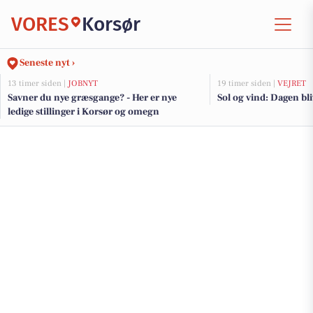
VORES
Korsør
Seneste nyt ›
13 timer siden |
JOBNYT
19 timer siden |
VEJRET
Savner du nye græsgange? - Her er nye
Sol og vind: Dagen bli
ledige stillinger i Korsør og omegn