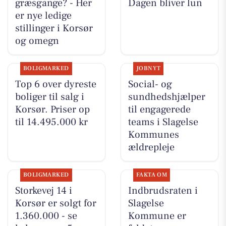
græsgange? - Her
Dagen bliver lun
er nye ledige
stillinger i Korsør
og omegn
BOLIGMARKED
JOBNYT
Top 6 over dyreste
Social- og
boliger til salg i
sundhedshjælper
Korsør. Priser op
til engagerede
til 14.495.000 kr
teams i Slagelse
Kommunes
ældrepleje
BOLIGMARKED
FAKTA OM
Storkevej 14 i
Indbrudsraten i
Korsør er solgt for
Slagelse
1.360.000 - se
Kommune er