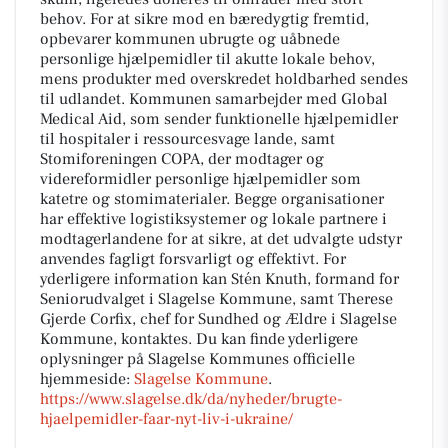
behov. For at sikre mod en bæredygtig fremtid,
opbevarer kommunen ubrugte og uåbnede
personlige hjælpemidler til akutte lokale behov,
mens produkter med overskredet holdbarhed sendes
til udlandet. Kommunen samarbejder med Global
Medical Aid, som sender funktionelle hjælpemidler
til hospitaler i ressourcesvage lande, samt
Stomiforeningen COPA, der modtager og
videreformidler personlige hjælpemidler som
katetre og stomimaterialer. Begge organisationer
har effektive logistiksystemer og lokale partnere i
modtagerlandene for at sikre, at det udvalgte udstyr
anvendes fagligt forsvarligt og effektivt. For
yderligere information kan Stén Knuth, formand for
Seniorudvalget i Slagelse Kommune, samt Therese
Gjerde Corfix, chef for Sundhed og Ældre i Slagelse
Kommune, kontaktes. Du kan finde yderligere
oplysninger på Slagelse Kommunes officielle
hjemmeside:
Slagelse Kommune
.
https://www.slagelse.dk/da/nyheder/brugte-
hjaelpemidler-faar-nyt-liv-i-ukraine/