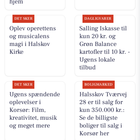
hjem
DET SKER
DAGLIGVARER
Oplev operettens
Salling Iskasse til
og musicalens
kun 20 kr. og
magi i Halskov
Grøn Balance
Kirke
kartofler til 10 kr. -
Ugens lokale
tilbud
DET SKER
BOLIGMARKED
Ugens spændende
Halsskov Tværvej
oplevelser i
28 er til salg for
Korsør: Film,
kun 350.000 kr.:
kreativitet, musik
Se de billigste
og meget mere
boliger til salg i
Korsør her