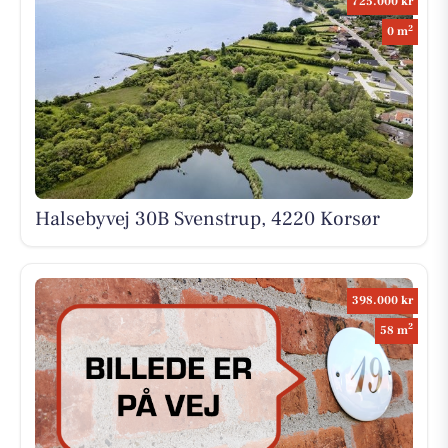
725.000 kr
2
0 m
Halsebyvej 30B Svenstrup, 4220 Korsør
398.000 kr
2
58 m