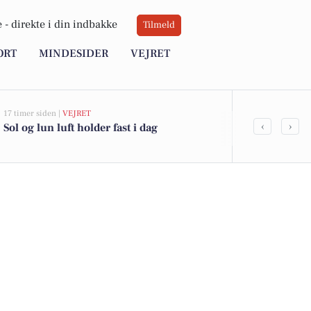
 -
direkte i din indbakke
Tilmeld
ORT
MINDESIDER
VEJRET
17 timer siden |
VEJRET
05-08-2026 13:01
‹
›
Sol og lun luft holder fast i dag
Top 6 over dy
Priser op til