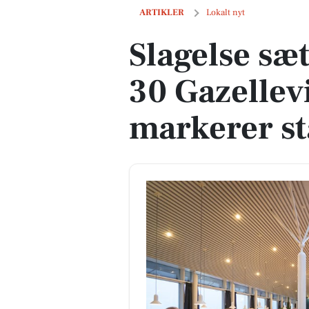
Slagelse sætter rekord med 30 Gazell
ARTIKLER
Lokalt nyt
Slagelse sæ
30 Gazelle
markerer st