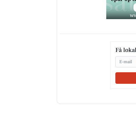
Få loka
Email