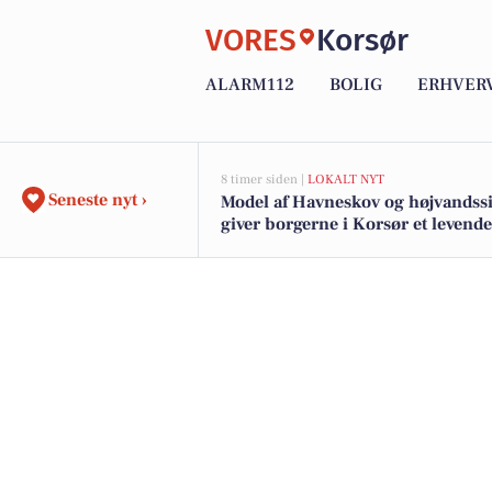
VORES
Korsør
ALARM112
BOLIG
ERHVER
8 timer siden |
LOKALT NYT
Seneste nyt ›
Model af Havneskov og højvandss
giver borgerne i Korsør et levende
i kommende projekt