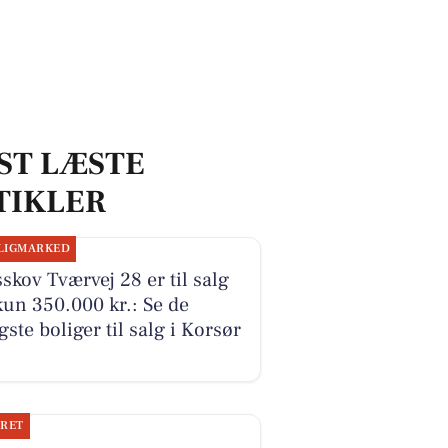
ST LÆSTE
TIKLER
LIGMARKED
skov Tværvej 28 er til salg
kun 350.000 kr.: Se de
igste boliger til salg i Korsør
JRET