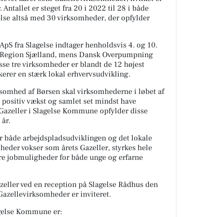
. Antallet er steget fra 20 i 2022 til 28 i både
lse altså med 30 virksomheder, der opfylder
ApS fra Slagelse indtager henholdsvis 4. og 10.
 i Region Sjælland, mens Dansk Overpumpning
isse tre virksomheder er blandt de 12 højest
kerer en stærk lokal erhvervsudvikling.
ksomhed af Børsen skal virksomhederne i løbet af
t positiv vækst og samlet set mindst have
Gazeller i Slagelse Kommune opfylder disse
 år.
r både arbejdspladsudviklingen og det lokale
mheder vokser som årets Gazeller, styrkes hele
re jobmuligheder for både unge og erfarne
zeller ved en reception på Slagelse Rådhus den
 Gazellevirksomheder er inviteret.
gelse Kommune er: