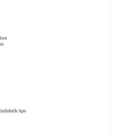
ion
ps
infabrik Aps