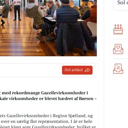
Sol 
Del artikel
 med rekordmange Gazellevirksomheder i
kale virksomheder er blevet hædret af Børsen –
rets Gazellevirksomheder i Region Sjælland, og
er en særlig flot repræsentation. I år er hele
evet kåret som Gazellevirksomheder, hvilket er