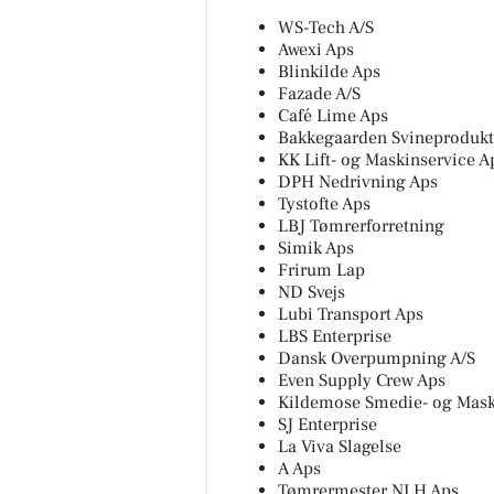
WS-Tech A/S
Awexi Aps
Blinkilde Aps
Fazade A/S
Café Lime Aps
Bakkegaarden Svineprodukt
KK Lift- og Maskinservice A
DPH Nedrivning Aps
Tystofte Aps
LBJ Tømrerforretning
Simik Aps
Frirum Lap
ND Svejs
Lubi Transport Aps
LBS Enterprise
Dansk Overpumpning A/S
Even Supply Crew Aps
Kildemose Smedie- og Mask
SJ Enterprise
La Viva Slagelse
A Aps
Tømrermester NLH Aps