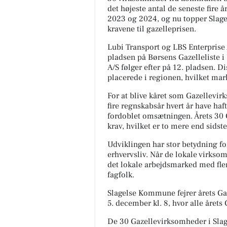
det højeste antal de seneste fire år
2023 og 2024, og nu topper Slage
kravene til gazelleprisen.
Lubi Transport og LBS Enterprise 
pladsen på Børsens Gazelleliste
A/S følger efter på 12. pladsen. D
placerede i regionen, hvilket mar
For at blive kåret som Gazellevir
fire regnskabsår hvert år have haf
fordoblet omsætningen. Årets 30 
krav, hvilket er to mere end sidste
Udviklingen har stor betydning fo
erhvervsliv. Når de lokale virkso
det lokale arbejdsmarked med fle
fagfolk.
Slagelse Kommune fejrer årets Ga
5. december kl. 8, hvor alle årets
De 30 Gazellevirksomheder i Sla