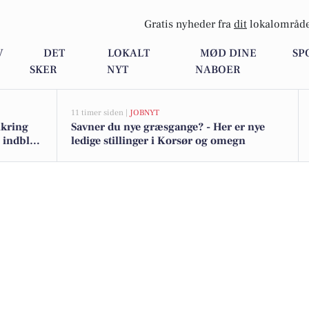
Gratis nyheder fra
dit
lokalområde
V
DET
LOKALT
MØD DINE
SP
SKER
NYT
NABOER
11 timer siden |
JOBNYT
ikring
Savner du nye græsgange? - Her er nye
 indblik
ledige stillinger i Korsør og omegn