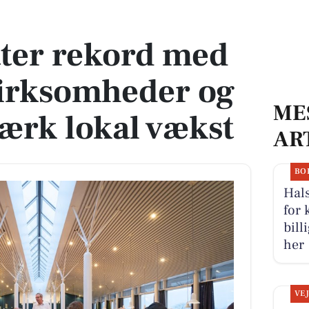
evirksomheder og markerer stærk lokal vækst
tter rekord med
virksomheder og
ME
ærk lokal vækst
AR
BO
Hals
for 
bill
her
VE