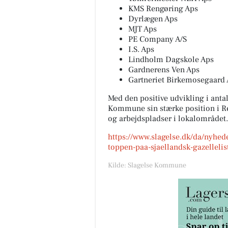
KMS Rengøring Aps
Dyrlægen Aps
MJT Aps
PE Company A/S
I.S. Aps
Lindholm Dagskole Aps
Gardnerens Ven Aps
Gartneriet Birkemosegaard
Med den positive udvikling i anta
Kommune sin stærke position i Re
og arbejdspladser i lokalområdet.
https://www.slagelse.dk/da/nyhed
toppen-paa-sjaellandsk-gazellelis
Kilde: Slagelse Kommune