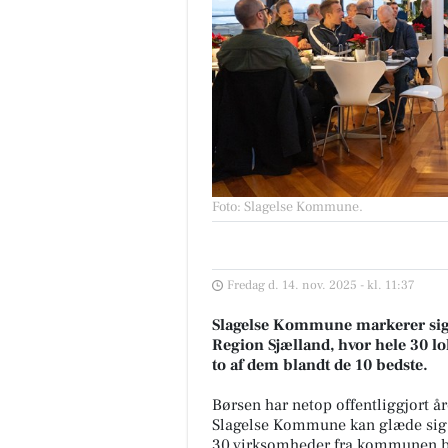
Foto: Slagelse Kommune
.
Fredag d. 14. nov. 2025 - kl. 11:37
Slagelse Kommune markerer sig
Region Sjælland, hvor hele 30 lo
to af dem blandt de 10 bedste.
Børsen har netop offentliggjort å
Slagelse Kommune kan glæde sig ov
30 virksomheder fra kommunen bl