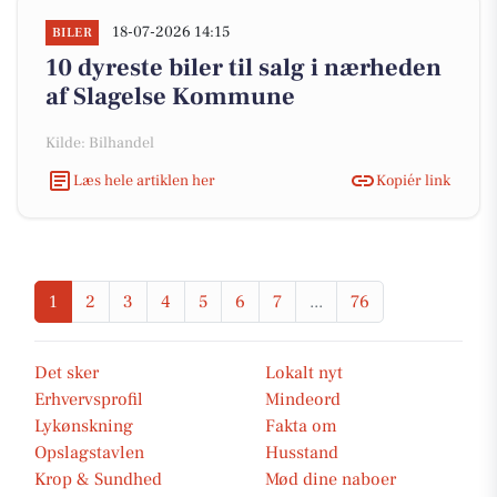
18-07-2026 14:15
BILER
10 dyreste biler til salg i nærheden
af Slagelse Kommune
Kilde: Bilhandel
Læs hele artiklen her
Kopiér link
1
2
3
4
5
6
7
...
76
Det sker
Lokalt nyt
Erhvervsprofil
Mindeord
Lykønskning
Fakta om
Opslagstavlen
Husstand
Krop & Sundhed
Mød dine naboer