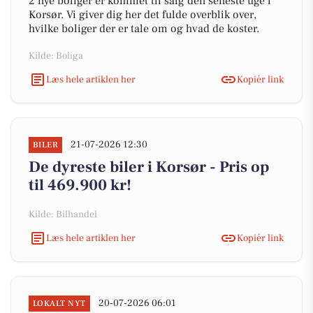
2 nye boliger er kommet til salg den seneste uge i
Korsør. Vi giver dig her det fulde overblik over,
hvilke boliger der er tale om og hvad de koster.
Kilde: Boliga
Læs hele artiklen her
Kopiér link
21-07-2026 12:30
BILER
De dyreste biler i Korsør - Pris op
til 469.900 kr!
Kilde: Bilhandel
Læs hele artiklen her
Kopiér link
20-07-2026 06:01
LOKALT NYT