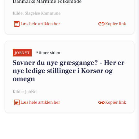
Danmarks Maritime Folkemøde
Kilde: Slagelse Kommune
Læs hele artiklen her
Kopiér link
9 timer siden
JOBNYT
Savner du nye græsgange? - Her er
nye ledige stillinger i Korsør og
omegn
Kilde: JobNet
Læs hele artiklen her
Kopiér link