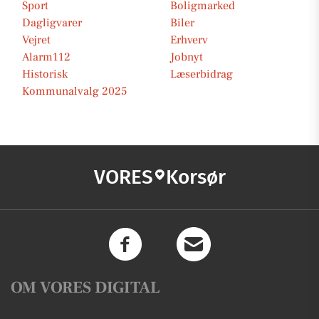
Sport
Boligmarked
Dagligvarer
Biler
Vejret
Erhverv
Alarm112
Jobnyt
Historisk
Læserbidrag
Kommunalvalg 2025
VORES
Korsør
OM VORES DIGITAL