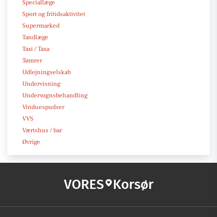
Speciallæge
Sport og fritidsaktivitet
Supermarked
Tandlæge
Taxi / Taxa
Tømrer
Udlejningselskab
Undervisning
Undervognsbehandling
Vinduespudser
VVS
Værtshus / bar
Øvrige
VORES
Korsør