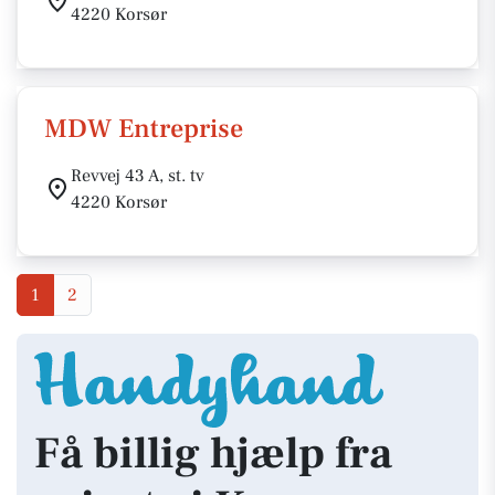
4220 Korsør
MDW Entreprise
Revvej 43 A, st. tv
4220 Korsør
1
2
Få billig hjælp fra