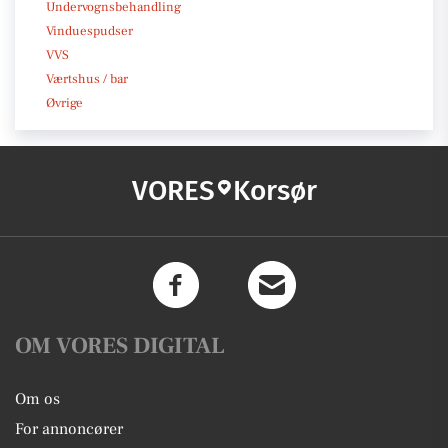
Undervognsbehandling
Vinduespudser
VVS
Værtshus / bar
Øvrige
VORES
Korsør
OM VORES DIGITAL
Om os
For annoncører