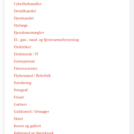
Cykelforhandler
Detailhandel
Dyrehandel
Dyrlæge
Ejendomsmægler
El-, gas-, vand- og fjernvarmeforsyning
Elektriker
Elektronik / IT
Entreprenør
Fitnesscenter
Flyttemand / flyttefolk
Forsikring
Fotograf
Frisør
Gartner
Guldsmed / Urmager
Hotel
Kunst og galleri
Købmand og døgnkiosk