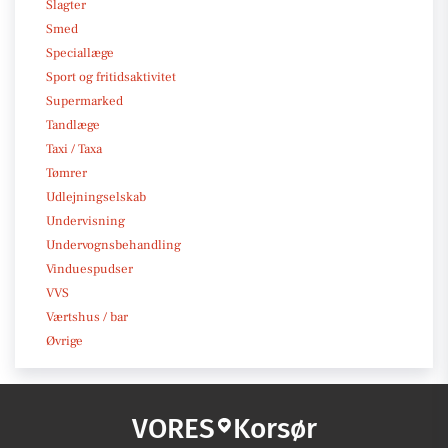
Slagter
Smed
Speciallæge
Sport og fritidsaktivitet
Supermarked
Tandlæge
Taxi / Taxa
Tømrer
Udlejningselskab
Undervisning
Undervognsbehandling
Vinduespudser
VVS
Værtshus / bar
Øvrige
VORES
Korsør