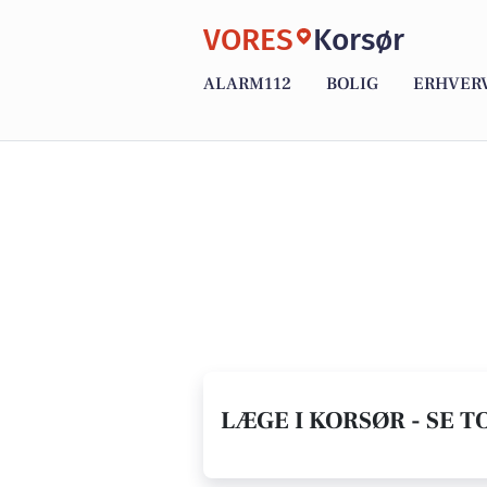
VORES
Korsør
ALARM112
BOLIG
ERHVER
LÆGE I KORSØR - SE T