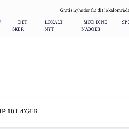
Gratis nyheder fra
dit
lokalområde
V
DET
LOKALT
MØD DINE
SP
SKER
NYT
NABOER
OP 10 LÆGER