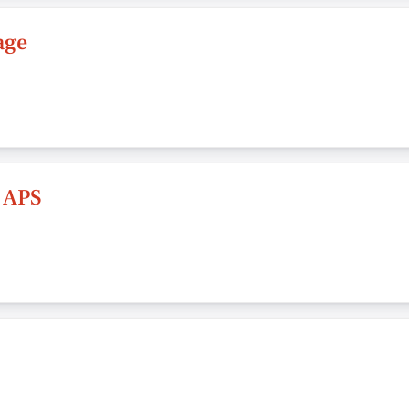
age
 APS