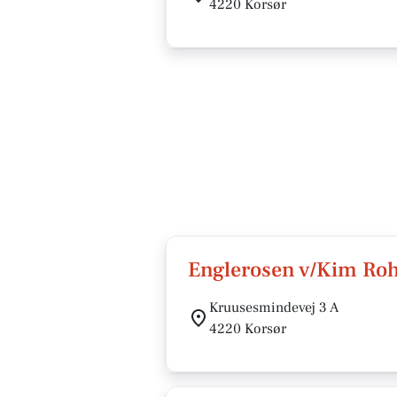
4220 Korsør
Englerosen v/Kim Ro
Kruusesmindevej 3 A
4220 Korsør