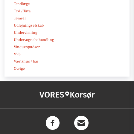
Tandlæge
Taxi / Taxa
Tømrer
Udlejningselskab
Undervisning
Undervognsbehandling
Vinduespudser
VVS
Værtshus / bar
Øvrige
VORES
Korsør