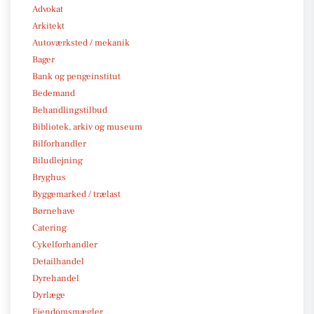
Advokat
Arkitekt
Autoværksted / mekanik
Bager
Bank og pengeinstitut
Bedemand
Behandlingstilbud
Bibliotek, arkiv og museum
Bilforhandler
Biludlejning
Bryghus
Byggemarked / trælast
Børnehave
Catering
Cykelforhandler
Detailhandel
Dyrehandel
Dyrlæge
Ejendomsmægler