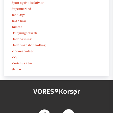
Sport og fritidsaktivitet
Supermarked
Tandlæge
Taxi / Taxa
Tømrer
Udlejningselskab
Undervisning
Undervognsbehandling
Vinduespudser
VVS
Værtshus / bar
Øvrige
VORES
Korsør