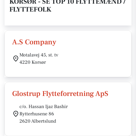
KORSØR - SE TOP 10 FLYTTEMÆND /
FLYTTEFOLK
A.S Company
Motalavej 45, st. tv
4220 Korsør
Glostrup Flytteforretning ApS
c/o. Hassan Ijaz Bashir
Rytterhusene 86
2620 Albertslund