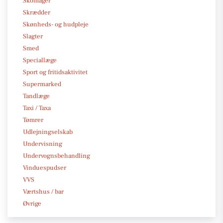
Skomager
Skrædder
Skønheds- og hudpleje
Slagter
Smed
Speciallæge
Sport og fritidsaktivitet
Supermarked
Tandlæge
Taxi / Taxa
Tømrer
Udlejningselskab
Undervisning
Undervognsbehandling
Vinduespudser
VVS
Værtshus / bar
Øvrige