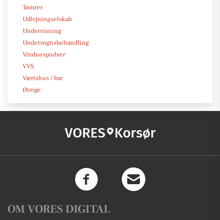
Tømrer
Udlejningselskab
Undervisning
Undervognsbehandling
Vinduespudser
VVS
Værtshus / bar
Øvrige
VORES
Korsør
OM VORES DIGITAL